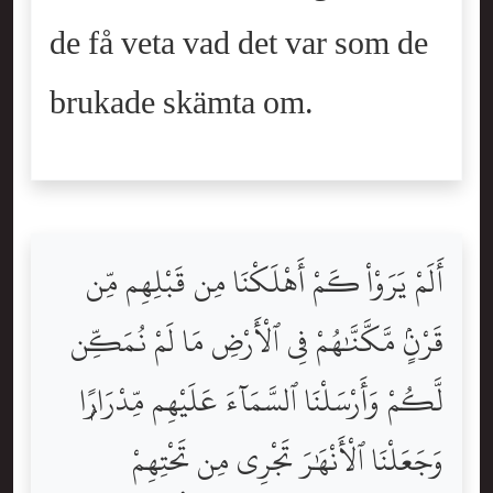
de få veta vad det var som de
brukade skämta om.
أَلَمْ يَرَوْاْ كَمْ أَهْلَكْنَا مِن قَبْلِهِم مِّن
قَرْنٍۢ مَّكَّنَّٰهُمْ فِى ٱلْأَرْضِ مَا لَمْ نُمَكِّن
لَّكُمْ وَأَرْسَلْنَا ٱلسَّمَآءَ عَلَيْهِم مِّدْرَارًۭا
وَجَعَلْنَا ٱلْأَنْهَٰرَ تَجْرِى مِن تَحْتِهِمْ