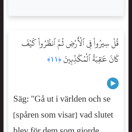
قُلْ سِيرُواْ فِى ٱلْأَرْضِ ثُمَّ ٱنظُرُواْ كَيْفَ
كَانَ عَٰقِبَةُ ٱلْمُكَذِّبِينَ
﴿١١﴾
Säg: "Gå ut i världen och se
[spåren som visar] vad slutet
blev för dem som gjorde