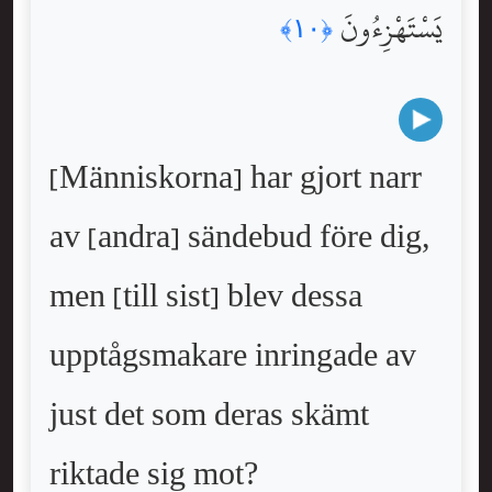
يَسْتَهْزِءُونَ
﴿١٠﴾
[Människorna] har gjort narr
av [andra] sändebud före dig,
men [till sist] blev dessa
upptågsmakare inringade av
just det som deras skämt
riktade sig mot?