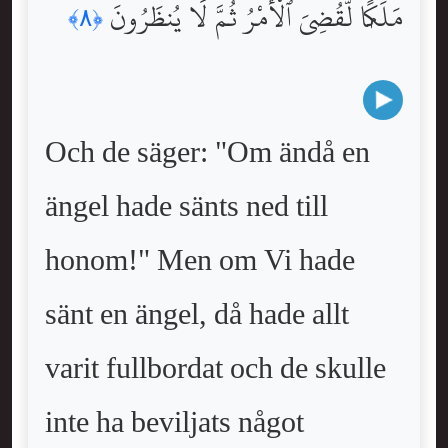
مَلَكًۭا لَّقُضِىَ ٱلْأَمْرُ ثُمَّ لَا يُنظَرُونَ
﴿٨﴾
Och de säger: "Om ändå en
ängel hade sänts ned till
honom!" Men om Vi hade
sänt en ängel, då hade allt
varit fullbordat och de skulle
inte ha beviljats något