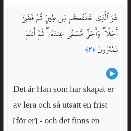
هُوَ ٱلَّذِى خَلَقَكُم مِّن طِينٍۢ ثُمَّ قَضَىٰٓ
أَجَلًۭا ۖ وَأَجَلٌۭ مُّسَمًّى عِندَهُۥ ۖ ثُمَّ أَنتُمْ
تَمْتَرُونَ
﴿٢﴾
Det är Han som har skapat er
av lera och så utsatt en frist
[för er] - och det finns en