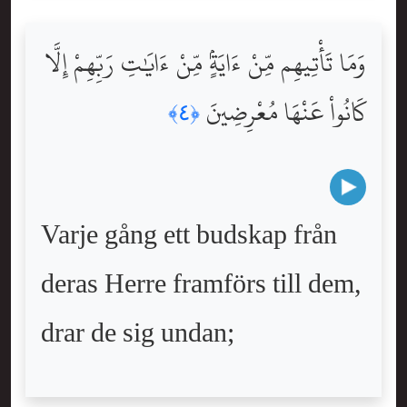
وَمَا تَأْتِيهِم مِّنْ ءَايَةٍۢ مِّنْ ءَايَٰتِ رَبِّهِمْ إِلَّا
كَانُواْ عَنْهَا مُعْرِضِينَ
﴿٤﴾
Varje gång ett budskap från
deras Herre framförs till dem,
drar de sig undan;