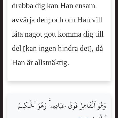
drabba dig kan Han ensam
avvärja den; och om Han vill
låta något gott komma dig till
del [kan ingen hindra det], då
Han är allsmäktig.
وَهُوَ ٱلْقَاهِرُ فَوْقَ عِبَادِهِۦ ۚ وَهُوَ ٱلْحَكِيمُ