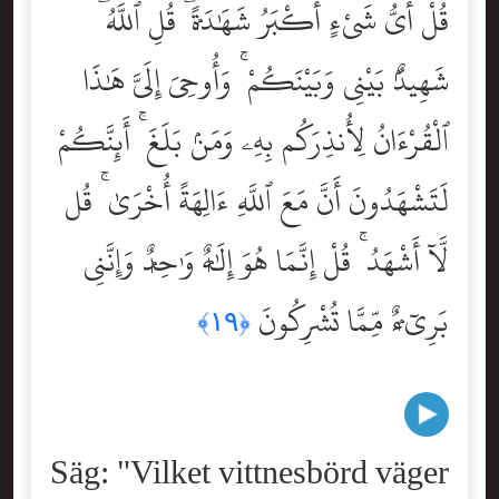
قُلْ أَىُّ شَىْءٍ أَكْبَرُ شَهَٰدَةًۭ ۖ قُلِ ٱللَّهُ ۖ
شَهِيدٌۢ بَيْنِى وَبَيْنَكُمْ ۚ وَأُوحِىَ إِلَىَّ هَٰذَا
ٱلْقُرْءَانُ لِأُنذِرَكُم بِهِۦ وَمَنۢ بَلَغَ ۚ أَئِنَّكُمْ
لَتَشْهَدُونَ أَنَّ مَعَ ٱللَّهِ ءَالِهَةً أُخْرَىٰ ۚ قُل
لَّآ أَشْهَدُ ۚ قُلْ إِنَّمَا هُوَ إِلَٰهٌۭ وَٰحِدٌۭ وَإِنَّنِى
بَرِىٓءٌۭ مِّمَّا تُشْرِكُونَ
﴿١٩﴾
Säg: "Vilket vittnesbörd väger