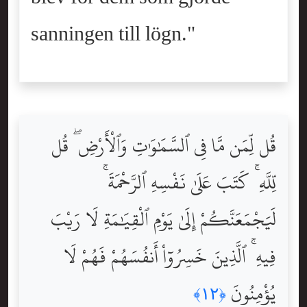
sanningen till lögn."
قُل لِّمَن مَّا فِى ٱلسَّمَٰوَٰتِ وَٱلْأَرْضِ ۖ قُل
لِّلَّهِ ۚ كَتَبَ عَلَىٰ نَفْسِهِ ٱلرَّحْمَةَ ۚ
لَيَجْمَعَنَّكُمْ إِلَىٰ يَوْمِ ٱلْقِيَٰمَةِ لَا رَيْبَ
فِيهِ ۚ ٱلَّذِينَ خَسِرُوٓاْ أَنفُسَهُمْ فَهُمْ لَا
يُؤْمِنُونَ
﴿١٢﴾