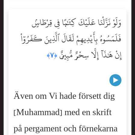
وَلَوْ نَزَّلْنَا عَلَيْكَ كِتَٰبًۭا فِى قِرْطَاسٍۢ
فَلَمَسُوهُ بِأَيْدِيهِمْ لَقَالَ ٱلَّذِينَ كَفَرُوٓاْ
إِنْ هَٰذَآ إِلَّا سِحْرٌۭ مُّبِينٌۭ
﴿٧﴾
Även om Vi hade försett dig
[Muhammad] med en skrift
på pergament och förnekarna