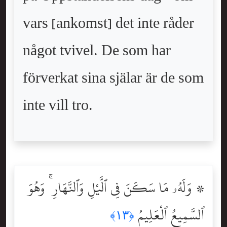
vars [ankomst] det inte råder
något tvivel. De som har
förverkat sina själar är de som
inte vill tro.
۞ وَلَهُۥ مَا سَكَنَ فِى ٱلَّيْلِ وَٱلنَّهَارِ ۚ وَهُوَ
ٱلسَّمِيعُ ٱلْعَلِيمُ
﴿١٣﴾