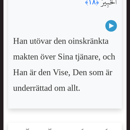
ٱلْخَبِيرُ
﴿١٨﴾
Han utövar den oinskränkta
makten över Sina tjänare, och
Han är den Vise, Den som är
underrättad om allt.