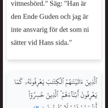
vittnesbörd." Säg: "Han är
den Ende Guden och jag är
inte ansvarig för det som ni
sätter vid Hans sida."
ٱلَّذِينَ ءَاتَيْنَٰهُمُ ٱلْكِتَٰبَ يَعْرِفُونَهُۥ كَمَا
يَعْرِفُونَ أَبْنَآءَهُمُ ۘ ٱلَّذِينَ خَسِرُوٓاْ
أَنفُسَهُمْ فَهُمْ لَا يُؤْمِنُونَ
﴿٢٠﴾