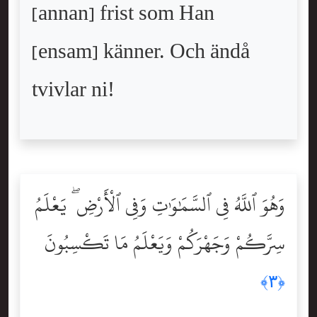
[annan] frist som Han
[ensam] känner. Och ändå
tvivlar ni!
وَهُوَ ٱللَّهُ فِى ٱلسَّمَٰوَٰتِ وَفِى ٱلْأَرْضِ ۖ يَعْلَمُ
سِرَّكُمْ وَجَهْرَكُمْ وَيَعْلَمُ مَا تَكْسِبُونَ
﴿٣﴾