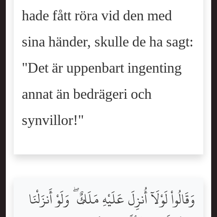
hade fått röra vid den med
sina händer, skulle de ha sagt:
"Det är uppenbart ingenting
annat än bedrägeri och
synvillor!"
وَقَالُواْ لَوْلَآ أُنزِلَ عَلَيْهِ مَلَكٌۭ ۖ وَلَوْ أَنزَلْنَا