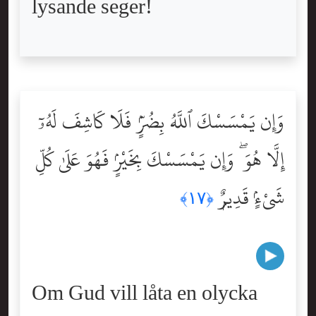
lysande seger!
وَإِن يَمْسَسْكَ ٱللَّهُ بِضُرٍّۢ فَلَا كَاشِفَ لَهُۥٓ
إِلَّا هُوَ ۖ وَإِن يَمْسَسْكَ بِخَيْرٍۢ فَهُوَ عَلَىٰ كُلِّ
شَىْءٍۢ قَدِيرٌۭ
﴿١٧﴾
Om Gud vill låta en olycka