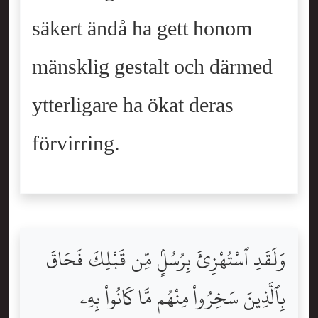
säkert ändå ha gett honom
mänsklig gestalt och därmed
ytterligare ha ökat deras
förvirring.
وَلَقَدِ ٱسْتُهْزِئَ بِرُسُلٍۢ مِّن قَبْلِكَ فَحَاقَ
بِٱلَّذِينَ سَخِرُواْ مِنْهُم مَّا كَانُواْ بِهِۦ