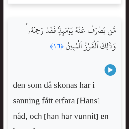
مَّن يُصْرَفْ عَنْهُ يَوْمَئِذٍۢ فَقَدْ رَحِمَهُۥ ۚ
وَذَٰلِكَ ٱلْفَوْزُ ٱلْمُبِينُ
﴿١٦﴾
den som då skonas har i
sanning fått erfara [Hans]
nåd, och [han har vunnit] en