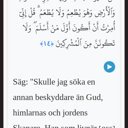
وَٱلْأَرْضِ وَهُوَ يُطْعِمُ وَلَا يُطْعَمُ ۗ قُلْ إِنِّىٓ
أُمِرْتُ أَنْ أَكُونَ أَوَّلَ مَنْ أَسْلَمَ ۖ وَلَا
تَكُونَنَّ مِنَ ٱلْمُشْرِكِينَ
﴿١٤﴾
Säg: "Skulle jag söka en
annan beskyddare än Gud,
himlarnas och jordens