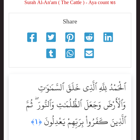
Surah Al-An'am ( The Cattle ) - Aya count 165
Share
ٱلْحَمْدُ لِلَّهِ ٱلَّذِى خَلَقَ ٱلسَّمَٰوَٰتِ
وَٱلْأَرْضَ وَجَعَلَ ٱلظُّلُمَٰتِ وَٱلنُّورَ ۖ ثُمَّ
ٱلَّذِينَ كَفَرُواْ بِرَبِّهِمْ يَعْدِلُونَ
﴿١﴾