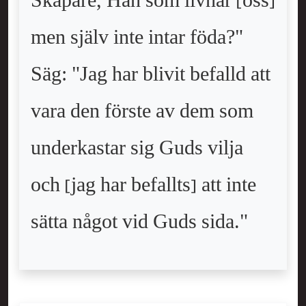
Skapare, Han som livnär [oss]
men själv inte intar föda?"
Säg: "Jag har blivit befalld att
vara den förste av dem som
underkastar sig Guds vilja
och [jag har befallts] att inte
sätta något vid Guds sida."