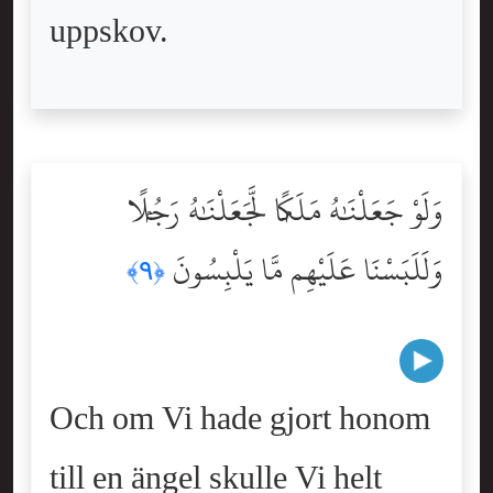
uppskov.
وَلَوْ جَعَلْنَٰهُ مَلَكًۭا لَّجَعَلْنَٰهُ رَجُلًۭا
وَلَلَبَسْنَا عَلَيْهِم مَّا يَلْبِسُونَ
﴿٩﴾
Och om Vi hade gjort honom
till en ängel skulle Vi helt