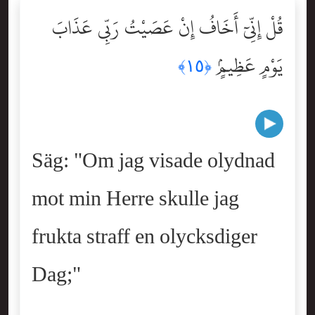
قُلْ إِنِّىٓ أَخَافُ إِنْ عَصَيْتُ رَبِّى عَذَابَ
يَوْمٍ عَظِيمٍۢ
﴿١٥﴾
Säg: "Om jag visade olydnad
mot min Herre skulle jag
frukta straff en olycksdiger
Dag;"