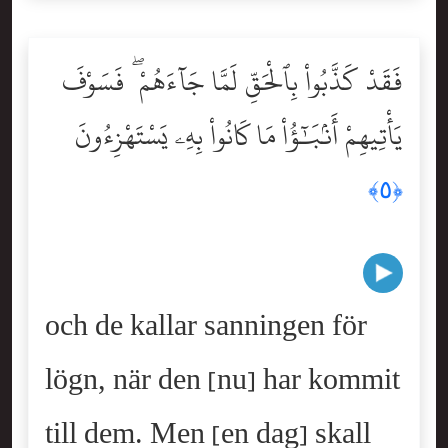
فَقَدْ كَذَّبُواْ بِٱلْحَقِّ لَمَّا جَآءَهُمْ ۖ فَسَوْفَ
يَأْتِيهِمْ أَنۢبَٰٓؤُاْ مَا كَانُواْ بِهِۦ يَسْتَهْزِءُونَ
﴿٥﴾
och de kallar sanningen för
lögn, när den [nu] har kommit
till dem. Men [en dag] skall