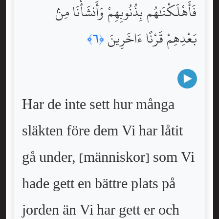
فَأَهْلَكْنَٰهُم بِذُنُوبِهِمْ وَأَنشَأْنَا مِنۢ
بَعْدِهِمْ قَرْنًا ءَاخَرِينَ
﴿٦﴾
Har de inte sett hur många
släkten före dem Vi har låtit
gå under, [människor] som Vi
hade gett en bättre plats på
jorden än Vi har gett er och