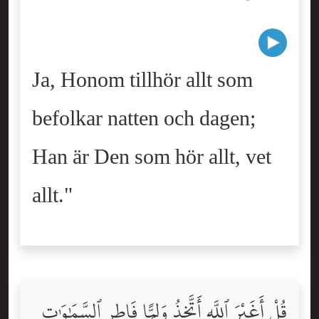
Ja, Honom tillhör allt som
befolkar natten och dagen;
Han är Den som hör allt, vet
allt."
قُلْ أَغَيْرَ ٱللَّهِ أَتَّخِذُ وَلِيًّۭا فَاطِرِ ٱلسَّمَٰوَٰتِ