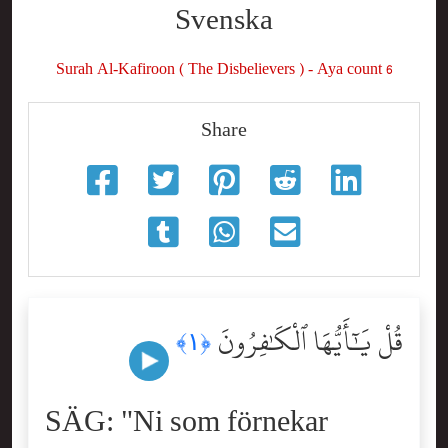
Svenska
Surah Al-Kafiroon ( The Disbelievers ) - Aya count 6
Share
قُلْ يَٰٓأَيُّهَا ٱلْكَٰفِرُونَ
﴿١﴾
SÄG: "Ni som förnekar