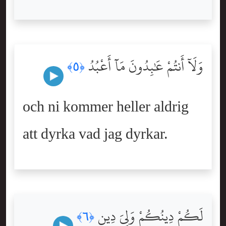
وَلَآ أَنتُمْ عَٰبِدُونَ مَآ أَعْبُدُ
﴿٥﴾
och ni kommer heller aldrig
att dyrka vad jag dyrkar.
لَكُمْ دِينُكُمْ وَلِىَ دِينِ
﴿٦﴾