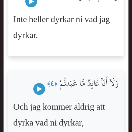
Inte heller dyrkar ni vad jag
dyrkar.
وَلَآ أَنَا۠ عَابِدٌۭ مَّا عَبَدتُّمْ
﴿٤﴾
Och jag kommer aldrig att
dyrka vad ni dyrkar,