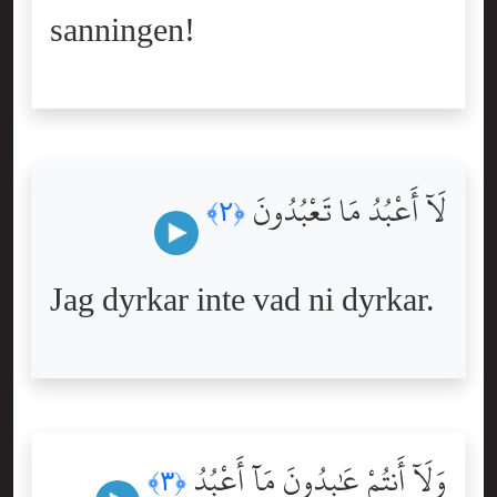
sanningen!
لَآ أَعْبُدُ مَا تَعْبُدُونَ
﴿٢﴾
Jag dyrkar inte vad ni dyrkar.
وَلَآ أَنتُمْ عَٰبِدُونَ مَآ أَعْبُدُ
﴿٣﴾