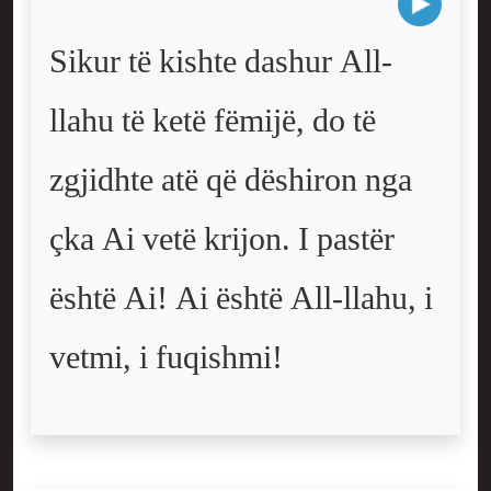
Sikur të kishte dashur All-
llahu të ketë fëmijë, do të
zgjidhte atë që dëshiron nga
çka Ai vetë krijon. I pastër
është Ai! Ai është All-llahu, i
vetmi, i fuqishmi!