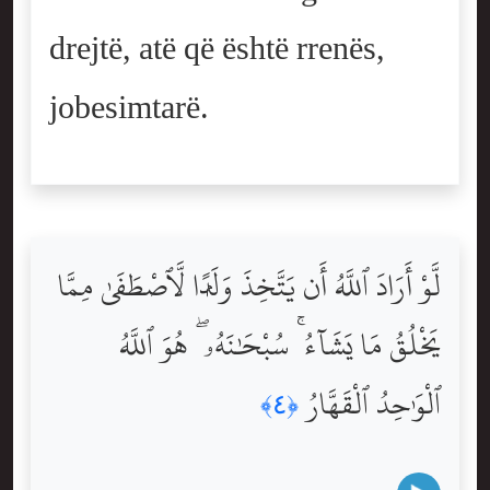
drejtë, atë që është rrenës,
jobesimtarë.
لَّوْ أَرَادَ ٱللَّهُ أَن يَتَّخِذَ وَلَدًۭا لَّٱصْطَفَىٰ مِمَّا
يَخْلُقُ مَا يَشَآءُ ۚ سُبْحَٰنَهُۥ ۖ هُوَ ٱللَّهُ
ٱلْوَٰحِدُ ٱلْقَهَّارُ
﴿٤﴾