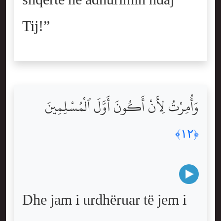
Tij!”
وَأُمِرْتُ لِأَنْ أَكُونَ أَوَّلَ ٱلْمُسْلِمِينَ
﴿١٢﴾
Dhe jam i urdhëruar të jem i