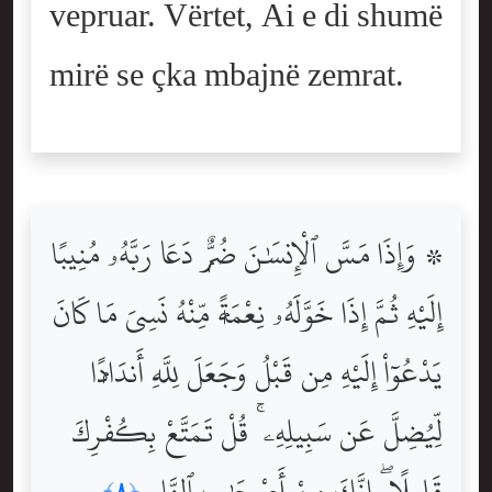
vepruar. Vërtet, Ai e di shumë
mirë se çka mbajnë zemrat.
۞ وَإِذَا مَسَّ ٱلْإِنسَٰنَ ضُرٌّۭ دَعَا رَبَّهُۥ مُنِيبًا
إِلَيْهِ ثُمَّ إِذَا خَوَّلَهُۥ نِعْمَةًۭ مِّنْهُ نَسِىَ مَا كَانَ
يَدْعُوٓاْ إِلَيْهِ مِن قَبْلُ وَجَعَلَ لِلَّهِ أَندَادًۭا
لِّيُضِلَّ عَن سَبِيلِهِۦ ۚ قُلْ تَمَتَّعْ بِكُفْرِكَ
قَلِيلًا ۖ إِنَّكَ مِنْ أَصْحَٰبِ ٱلنَّارِ
﴿٨﴾