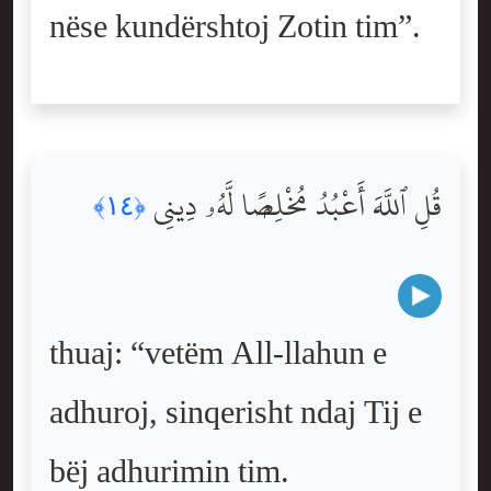
nëse kundërshtoj Zotin tim”.
قُلِ ٱللَّهَ أَعْبُدُ مُخْلِصًۭا لَّهُۥ دِينِى
﴿١٤﴾
thuaj: “vetëm All-llahun e
adhuroj, sinqerisht ndaj Tij e
bëj adhurimin tim.