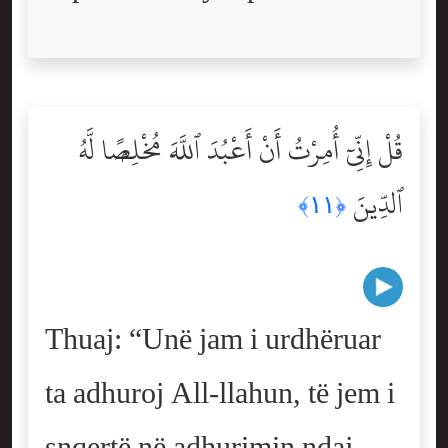
قُلْ إِنِّىٓ أُمِرْتُ أَنْ أَعْبُدَ ٱللَّهَ مُخْلِصًۭا لَّهُ
ٱلدِّينَ
﴿١١﴾
Thuaj: “Unë jam i urdhëruar
ta adhuroj All-llahun, të jem i
snqertë në adhurimin ndaj