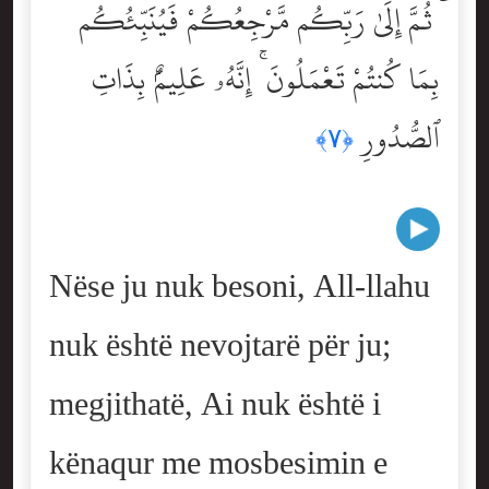
ۗ ثُمَّ إِلَىٰ رَبِّكُم مَّرْجِعُكُمْ فَيُنَبِّئُكُم
بِمَا كُنتُمْ تَعْمَلُونَ ۚ إِنَّهُۥ عَلِيمٌۢ بِذَاتِ
ٱلصُّدُورِ
﴿٧﴾
Nëse ju nuk besoni, All-llahu
nuk është nevojtarë për ju;
megjithatë, Ai nuk është i
kënaqur me mosbesimin e