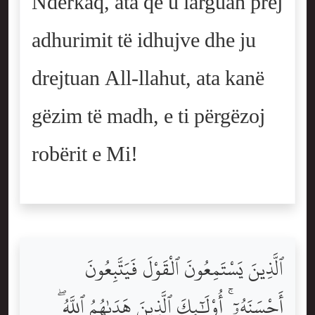
Ndërkaq, ata që u larguan prej
adhurimit të idhujve dhe ju
drejtuan All-llahut, ata kanë
gëzim të madh, e ti përgëzoj
robërit e Mi!
ٱلَّذِينَ يَسْتَمِعُونَ ٱلْقَوْلَ فَيَتَّبِعُونَ
أَحْسَنَهُۥٓ ۚ أُوْلَٰٓئِكَ ٱلَّذِينَ هَدَىٰهُمُ ٱللَّهُ ۖ