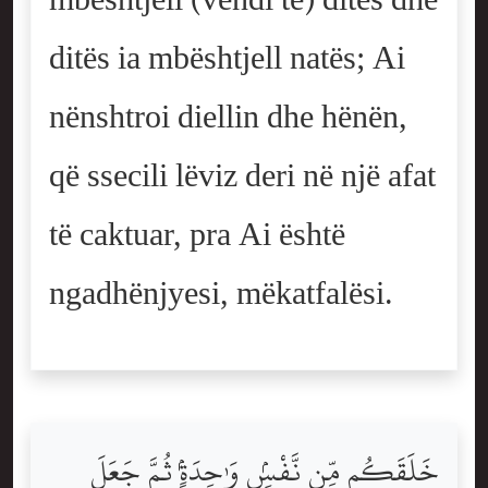
ditës ia mbështjell natës; Ai
nënshtroi diellin dhe hënën,
që ssecili lëviz deri në një afat
të caktuar, pra Ai është
ngadhënjyesi, mëkatfalësi.
خَلَقَكُم مِّن نَّفْسٍۢ وَٰحِدَةٍۢ ثُمَّ جَعَلَ