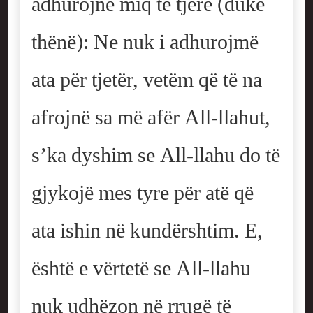
adhurojnë miq të tjerë (duke
thënë): Ne nuk i adhurojmë
ata për tjetër, vetëm që të na
afrojnë sa më afër All-llahut,
s’ka dyshim se All-llahu do të
gjykojë mes tyre për atë që
ata ishin në kundërshtim. E,
është e vërtetë se All-llahu
nuk udhëzon në rrugë të