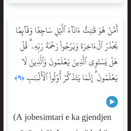
أَمَّنْ هُوَ قَٰنِتٌ ءَانَآءَ ٱلَّيْلِ سَاجِدًۭا وَقَآئِمًۭا
يَحْذَرُ ٱلْءَاخِرَةَ وَيَرْجُواْ رَحْمَةَ رَبِّهِۦ ۗ قُلْ
هَلْ يَسْتَوِى ٱلَّذِينَ يَعْلَمُونَ وَٱلَّذِينَ لَا
يَعْلَمُونَ ۗ إِنَّمَا يَتَذَكَّرُ أُوْلُواْ ٱلْأَلْبَٰبِ
﴿٩﴾
(A jobesimtari e ka gjendjen