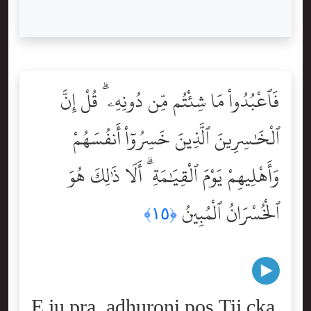
فَٱعْبُدُواْ مَا شِئْتُم مِّن دُونِهِۦ ۗ قُلْ إِنَّ
ٱلْخَٰسِرِينَ ٱلَّذِينَ خَسِرُوٓاْ أَنفُسَهُمْ
وَأَهْلِيهِمْ يَوْمَ ٱلْقِيَٰمَةِ ۗ أَلَا ذَٰلِكَ هُوَ
ٱلْخُسْرَانُ ٱلْمُبِينُ
﴿١٥﴾
E ju pra, adhuroni pos Tij çka