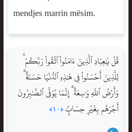
mendjes marrin mësim.
قُلْ يَٰعِبَادِ ٱلَّذِينَ ءَامَنُواْ ٱتَّقُواْ رَبَّكُمْ ۚ
لِلَّذِينَ أَحْسَنُواْ فِى هَٰذِهِ ٱلدُّنْيَا حَسَنَةٌۭ ۗ
وَأَرْضُ ٱللَّهِ وَٰسِعَةٌ ۗ إِنَّمَا يُوَفَّى ٱلصَّٰبِرُونَ
أَجْرَهُم بِغَيْرِ حِسَابٍۢ
﴿١٠﴾