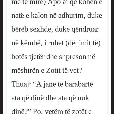
më të mirë) Apo ai që kohën e
natë e kalon në adhurim, duke
bërëb sexhde, duke qëndruar
në këmbë, i ruhet (dënimit të)
botës tjetër dhe shpreson në
mëshirën e Zotit të vet?
Thuaj: “A janë të barabartë
ata që dinë dhe ata që nuk
dinë?” Po, vetëm të zotët e