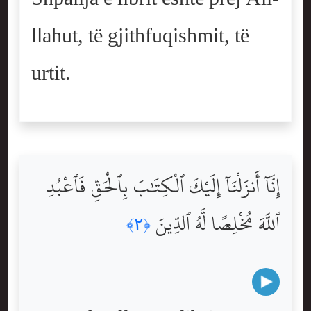
llahut, të gjithfuqishmit, të
urtit.
إِنَّآ أَنزَلْنَآ إِلَيْكَ ٱلْكِتَٰبَ بِٱلْحَقِّ فَٱعْبُدِ
ٱللَّهَ مُخْلِصًۭا لَّهُ ٱلدِّينَ
﴿٢﴾