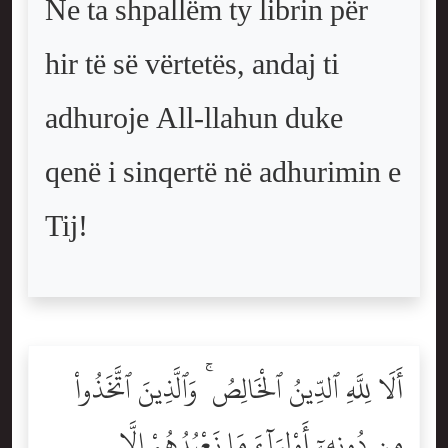
Ne ta shpallëm ty librin për
hir të së vërtetës, andaj ti
adhuroje All-llahun duke
qenë i sinqertë në adhurimin e
Tij!
أَلَا لِلَّهِ ٱلدِّينُ ٱلْخَالِصُ ۚ وَٱلَّذِينَ ٱتَّخَذُواْ
مِن دُونِهِۦٓ أَوْلِيَآءَ مَا نَعْبُدُهُمْ إِلَّا