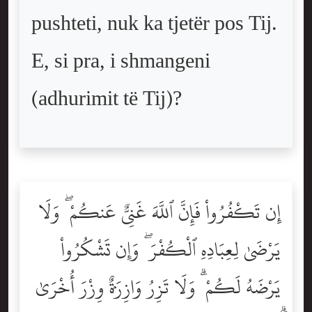
pushteti, nuk ka tjetër pos Tij.
E, si pra, i shmangeni
(adhurimit të Tij)?
إِن تَكْفُرُواْ فَإِنَّ ٱللَّهَ غَنِىٌّ عَنكُمْ ۖ وَلَا
يَرْضَىٰ لِعِبَادِهِ ٱلْكُفْرَ ۖ وَإِن تَشْكُرُواْ
يَرْضَهُ لَكُمْ ۗ وَلَا تَزِرُ وَازِرَةٌۭ وِزْرَ أُخْرَىٰ