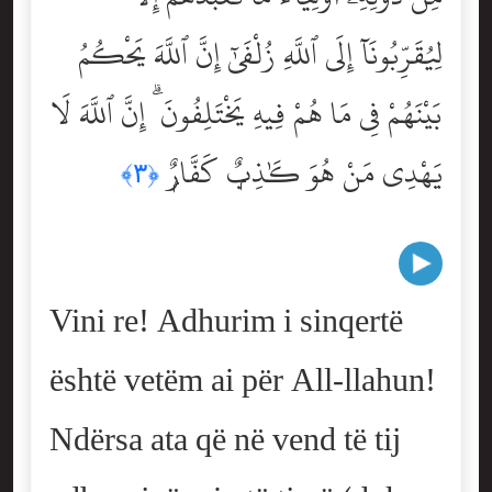
لِيُقَرِّبُونَآ إِلَى ٱللَّهِ زُلْفَىٰٓ إِنَّ ٱللَّهَ يَحْكُمُ
بَيْنَهُمْ فِى مَا هُمْ فِيهِ يَخْتَلِفُونَ ۗ إِنَّ ٱللَّهَ لَا
يَهْدِى مَنْ هُوَ كَٰذِبٌۭ كَفَّارٌۭ
﴿٣﴾
Vini re! Adhurim i sinqertë
është vetëm ai për All-llahun!
Ndërsa ata që në vend të tij