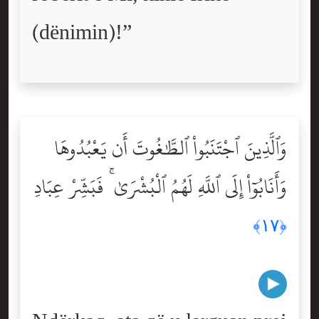
(dënimin)!”
وَٱلَّذِينَ ٱجْتَنَبُواْ ٱلطَّٰغُوتَ أَن يَعْبُدُوهَا
وَأَنَابُوٓاْ إِلَى ٱللَّهِ لَهُمُ ٱلْبُشْرَىٰ ۚ فَبَشِّرْ عِبَادِ
﴿١٧﴾