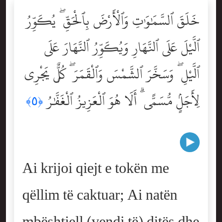
خَلَقَ ٱلسَّمَٰوَٰتِ وَٱلْأَرْضَ بِٱلْحَقِّ ۖ يُكَوِّرُ
ٱلَّيْلَ عَلَى ٱلنَّهَارِ وَيُكَوِّرُ ٱلنَّهَارَ عَلَى
ٱلَّيْلِ ۖ وَسَخَّرَ ٱلشَّمْسَ وَٱلْقَمَرَ ۖ كُلٌّۭ يَجْرِى
لِأَجَلٍۢ مُّسَمًّى ۗ أَلَا هُوَ ٱلْعَزِيزُ ٱلْغَفَّٰرُ
﴿٥﴾
Ai krijoi qiejt e tokën me
qëllim të caktuar; Ai natën
mbështjell (vendi të) ditës dhe