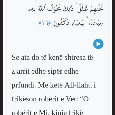
تَحْتِهِمْ ظُلَلٌۭ ۚ ذَٰلِكَ يُخَوِّفُ ٱللَّهُ بِهِۦ
عِبَادَهُۥ ۚ يَٰعِبَادِ فَٱتَّقُونِ
﴿١٦﴾
Se ata do të kenë shtresa të
zjarrit edhe sipër edhe
prfundi. Me këtë All-llahu i
frikëson robërit e Vet: “O
robërit e Mi, kinie frikë