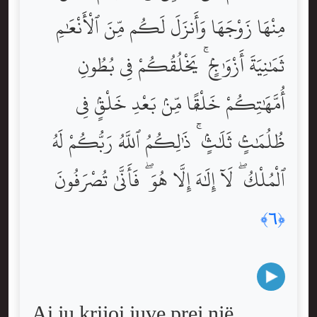
مِنْهَا زَوْجَهَا وَأَنزَلَ لَكُم مِّنَ ٱلْأَنْعَٰمِ
ثَمَٰنِيَةَ أَزْوَٰجٍۢ ۚ يَخْلُقُكُمْ فِى بُطُونِ
أُمَّهَٰتِكُمْ خَلْقًۭا مِّنۢ بَعْدِ خَلْقٍۢ فِى
ظُلُمَٰتٍۢ ثَلَٰثٍۢ ۚ ذَٰلِكُمُ ٱللَّهُ رَبُّكُمْ لَهُ
ٱلْمُلْكُ ۖ لَآ إِلَٰهَ إِلَّا هُوَ ۖ فَأَنَّىٰ تُصْرَفُونَ
﴿٦﴾
Ai ju krijoi juve prej një