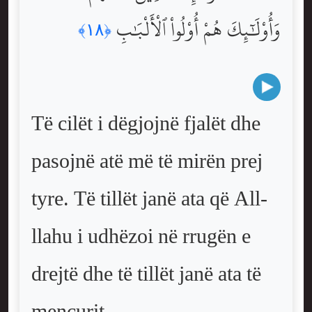
وَأُوْلَٰٓئِكَ هُمْ أُوْلُواْ ٱلْأَلْبَٰبِ
﴿١٨﴾
Të cilët i dëgjojnë fjalët dhe
pasojnë atë më të mirën prej
tyre. Të tillët janë ata që All-
llahu i udhëzoi në rrugën e
drejtë dhe të tillët janë ata të