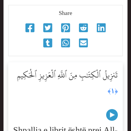
Share
تَنزِيلُ ٱلْكِتَٰبِ مِنَ ٱللَّهِ ٱلْعَزِيزِ ٱلْحَكِيمِ
﴿١﴾
Shpallja e librit është prej All-