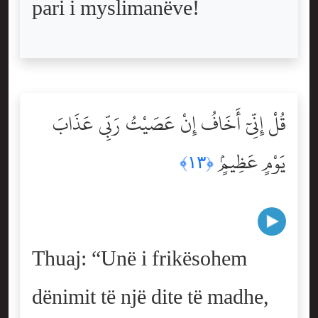
pari i myslimanëve!
قُلْ إِنِّىٓ أَخَافُ إِنْ عَصَيْتُ رَبِّى عَذَابَ
يَوْمٍ عَظِيمٍۢ
﴿١٣﴾
Thuaj: “Unë i frikësohem
dënimit të një dite të madhe,