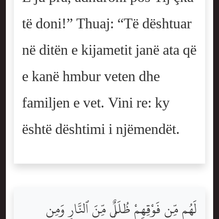
të doni!” Thuaj: “Të dështuar
në ditën e kijametit janë ata që
e kanë hmbur veten dhe
familjen e vet. Vini re: ky
është dështimi i njëmendët.
لَهُم مِّن فَوْقِهِمْ ظُلَلٌۭ مِّنَ ٱلنَّارِ وَمِن