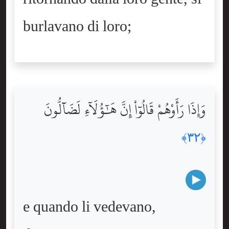
burlavano di loro;
وَإِذَا رَأَوْهُمْ قَالُوٓاْ إِنَّ هَٰٓؤُلَآءِ لَضَآلُّونَ
﴿٣٢﴾
e quando li vedevano,