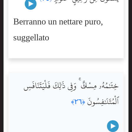
Berranno un nettare puro,
suggellato
خِتَٰمُهُۥ مِسْكٌۭ ۚ وَفِى ذَٰلِكَ فَلْيَتَنَافَسِ
ٱلْمُتَنَٰفِسُونَ
﴿٢٦﴾