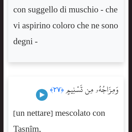
con suggello di muschio - che
vi aspirino coloro che ne sono
degni -
وَمِزَاجُهُۥ مِن تَسْنِيمٍ
﴿٢٧﴾
[un nettare] mescolato con
Tasnîm,