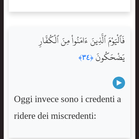
فَٱلْيَوْمَ ٱلَّذِينَ ءَامَنُواْ مِنَ ٱلْكُفَّارِ
يَضْحَكُونَ
﴿٣٤﴾
Oggi invece sono i credenti a
ridere dei miscredenti: