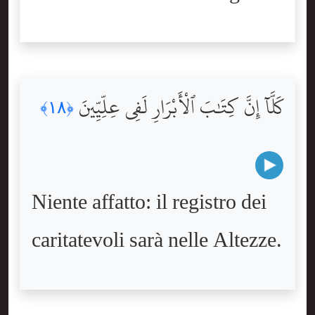
كَلَّآ إِنَّ كِتَٰبَ ٱلْأَبْرَارِ لَفِى عِلِّيِّينَ
﴿١٨﴾
Niente affatto: il registro dei
caritatevoli sarà nelle Altezze.