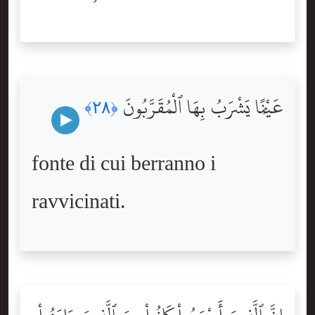
عَيْنًۭا يَشْرَبُ بِهَا ٱلْمُقَرَّبُونَ
﴿٢٨﴾
fonte di cui berranno i
ravvicinati.