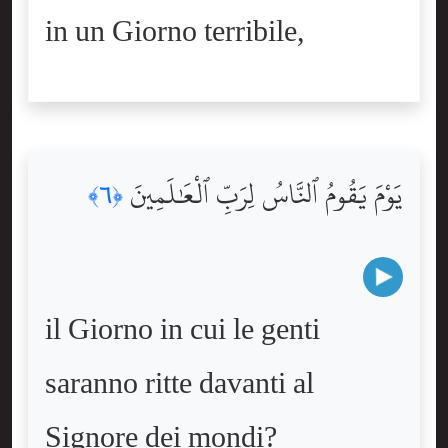
in un Giorno terribile,
يَوْمَ يَقُومُ ٱلنَّاسُ لِرَبِّ ٱلْعَٰلَمِينَ
﴿٦﴾
il Giorno in cui le genti
saranno ritte davanti al
Signore dei mondi?