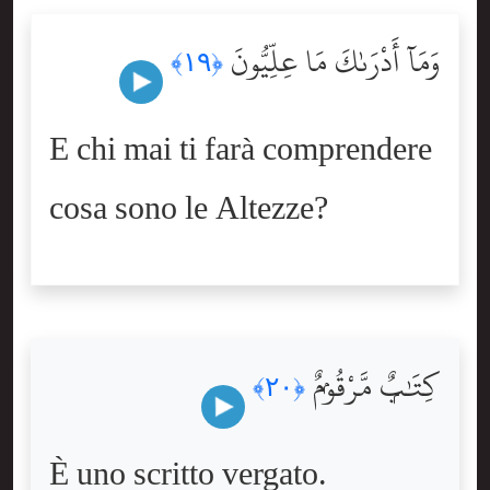
وَمَآ أَدْرَىٰكَ مَا عِلِّيُّونَ
﴿١٩﴾
E chi mai ti farà comprendere
cosa sono le Altezze?
كِتَٰبٌۭ مَّرْقُومٌۭ
﴿٢٠﴾
È uno scritto vergato.