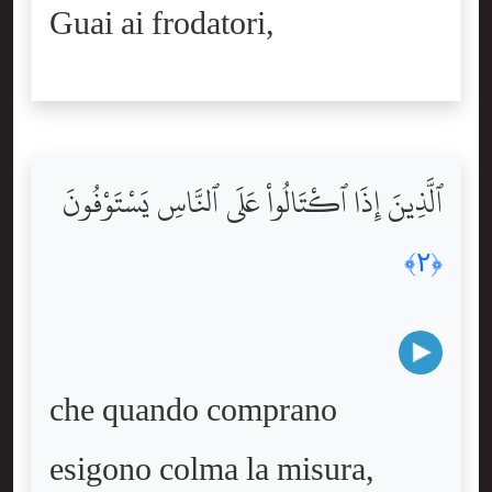
Guai ai frodatori,
ٱلَّذِينَ إِذَا ٱكْتَالُواْ عَلَى ٱلنَّاسِ يَسْتَوْفُونَ
﴿٢﴾
che quando comprano
esigono colma la misura,