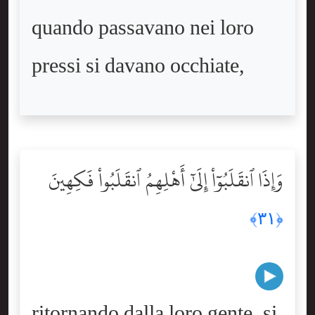
quando passavano nei loro
pressi si davano occhiate,
وَإِذَا ٱنقَلَبُوٓاْ إِلَىٰٓ أَهْلِهِمُ ٱنقَلَبُواْ فَكِهِينَ
﴿٣١﴾
ritornando dalla loro gente, si