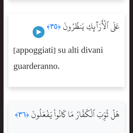
عَلَى ٱلْأَرَآئِكِ يَنظُرُونَ
﴿٣٥﴾
[appoggiati] su alti divani
guarderanno.
هَلْ ثُوِّبَ ٱلْكُفَّارُ مَا كَانُواْ يَفْعَلُونَ
﴿٣٦﴾