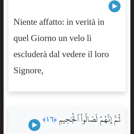
Niente affatto: in verità in
quel Giorno un velo li
escluderà dal vedere il loro
Signore,
ثُمَّ إِنَّهُمْ لَصَالُواْ ٱلْجَحِيمِ
﴿١٦﴾