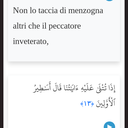
Non lo taccia di menzogna
altri che il peccatore
inveterato,
إِذَا تُتْلَىٰ عَلَيْهِ ءَايَٰتُنَا قَالَ أَسَٰطِيرُ
ٱلْأَوَّلِينَ
﴿١٣﴾