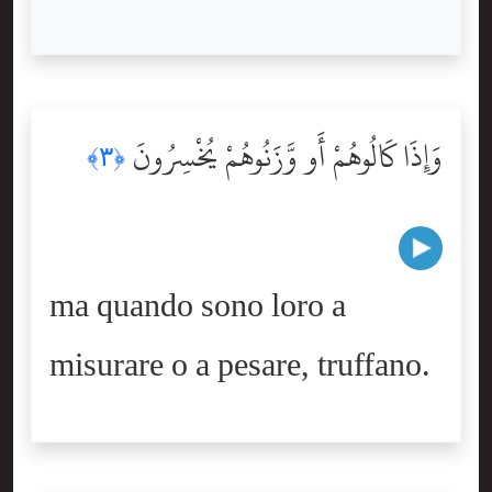
وَإِذَا كَالُوهُمْ أَو وَّزَنُوهُمْ يُخْسِرُونَ
﴿٣﴾
ma quando sono loro a
misurare o a pesare, truffano.