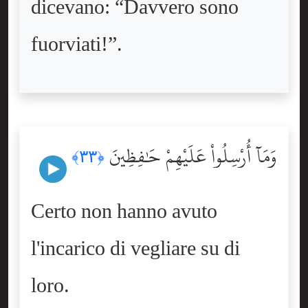
dicevano: “Davvero sono
fuorviati!”.
وَمَآ أُرْسِلُواْ عَلَيْهِمْ حَٰفِظِينَ
﴿٣٣﴾
Certo non hanno avuto
l'incarico di vegliare su di
loro.