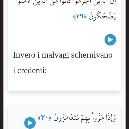
إِنَّ ٱلَّذِينَ أَجْرَمُواْ كَانُواْ مِنَ ٱلَّذِينَ ءَامَنُواْ
يَضْحَكُونَ
﴿٢٩﴾
Invero i malvagi schernivano
i credenti;
وَإِذَا مَرُّواْ بِهِمْ يَتَغَامَزُونَ
﴿٣٠﴾