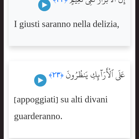
I giusti saranno nella delizia,
عَلَى ٱلْأَرَآئِكِ يَنظُرُونَ
﴿٢٣﴾
[appoggiati] su alti divani
guarderanno.