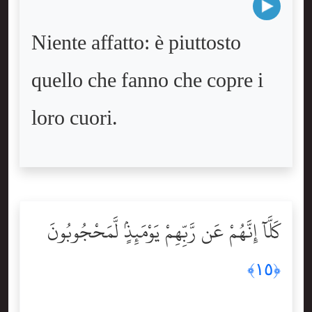
Niente affatto: è piuttosto
quello che fanno che copre i
loro cuori.
كَلَّآ إِنَّهُمْ عَن رَّبِّهِمْ يَوْمَئِذٍۢ لَّمَحْجُوبُونَ
﴿١٥﴾