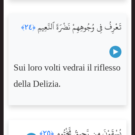
تَعْرِفُ فِى وُجُوهِهِمْ نَضْرَةَ ٱلنَّعِيمِ
﴿٢٤﴾
Sui loro volti vedrai il riflesso
della Delizia.
يُسْقَوْنَ مِن رَّحِيقٍۢ مَّخْتُومٍ
﴿٢٥﴾