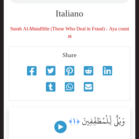
Italiano
Surah Al-Mutaffifin (Those Who Deal in Fraud) - Aya count
36
Share
وَيْلٌۭ لِّلْمُطَفِّفِينَ
﴿١﴾