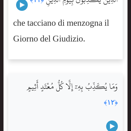
che tacciano di menzogna il
Giorno del Giudizio.
وَمَا يُكَذِّبُ بِهِۦٓ إِلَّا كُلُّ مُعْتَدٍ أَثِيمٍ
﴿١٢﴾