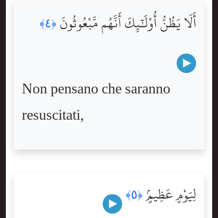
أَلَا يَظُنُّ أُوْلَٰٓئِكَ أَنَّهُم مَّبْعُوثُونَ
﴿٤﴾
Non pensano che saranno
resuscitati,
لِيَوْمٍ عَظِيمٍۢ
﴿٥﴾