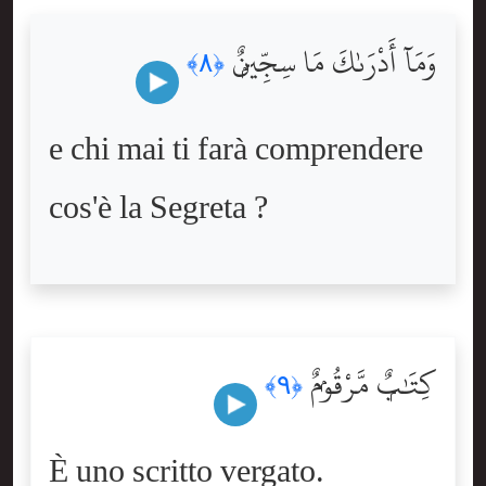
وَمَآ أَدْرَىٰكَ مَا سِجِّينٌۭ
﴿٨﴾
e chi mai ti farà comprendere
cos'è la Segreta ?
كِتَٰبٌۭ مَّرْقُومٌۭ
﴿٩﴾
È uno scritto vergato.