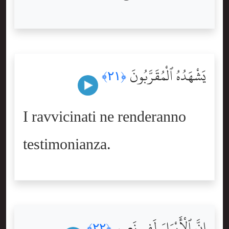
يَشْهَدُهُ ٱلْمُقَرَّبُونَ
﴿٢١﴾
I ravvicinati ne renderanno
testimonianza.
إِنَّ ٱلْأَبْرَارَ لَفِى نَعِيمٍ
﴿٢٢﴾