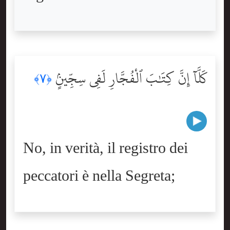
كَلَّآ إِنَّ كِتَٰبَ ٱلْفُجَّارِ لَفِى سِجِّينٍۢ
﴿٧﴾
No, in verità, il registro dei
peccatori è nella Segreta;