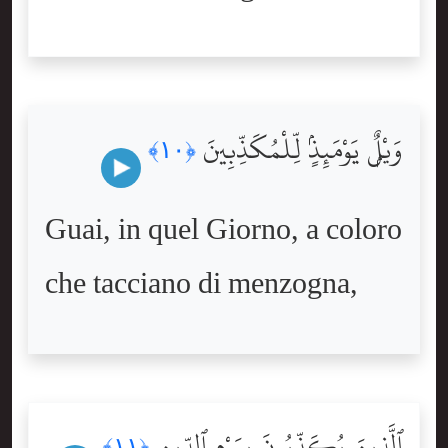
وَيْلٌۭ يَوْمَئِذٍۢ لِّلْمُكَذِّبِينَ
﴿١٠﴾
Guai, in quel Giorno, a coloro
che tacciano di menzogna,
ٱلَّذِينَ يُكَذِّبُونَ بِيَوْمِ ٱلدِّينِ
﴿١١﴾