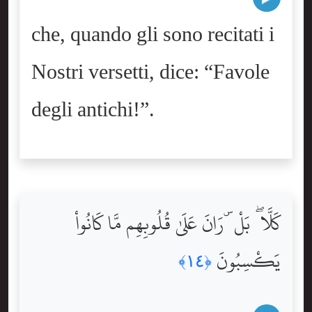
che, quando gli sono recitati i
Nostri versetti, dice: “Favole
degli antichi!”.
كَلَّا ۖ بَلْ ۜ رَانَ عَلَىٰ قُلُوبِهِم مَّا كَانُواْ
يَكْسِبُونَ
﴿١٤﴾