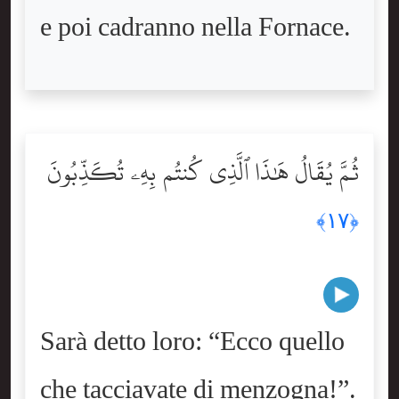
e poi cadranno nella Fornace.
ثُمَّ يُقَالُ هَٰذَا ٱلَّذِى كُنتُم بِهِۦ تُكَذِّبُونَ
﴿١٧﴾
Sarà detto loro: “Ecco quello
che tacciavate di menzogna!”.