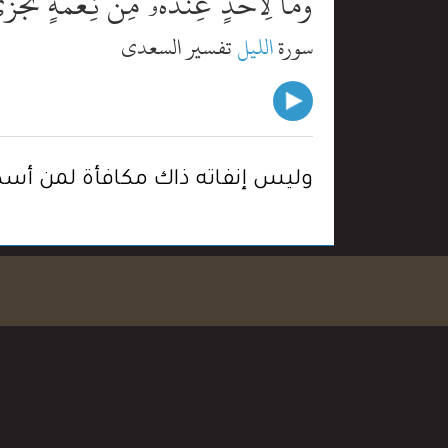
وَمَا لِأَحَدٍ عِندَهُۥ مِن نِّعْمَةٍۢ تُجْزَ
سورة
الليل
تفسير السعدي
وليس إنفاته ذاك مكافأة لمن أسدى