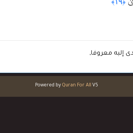
ىٰٓ
﴿١٩﴾
 إليه معروفا,
Powered by
Quran For All
V5