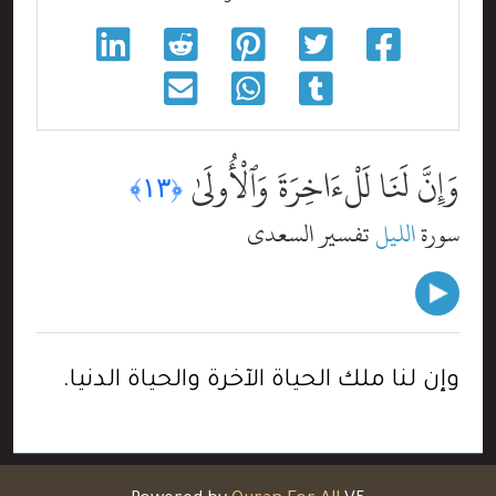
وَإِنَّ لَنَا لَلْءَاخِرَةَ وَٱلْأُولَىٰ
﴿١٣﴾
سورة
الليل
تفسير السعدي
وإن لنا ملك الحياة الآخرة والحياة الدنيا.