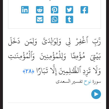
رَّبِّ ٱغْفِرْ لِى وَلِوَٰلِدَىَّ وَلِمَن دَخَلَ
بَيْتِىَ مُؤْمِنًۭا وَلِلْمُؤْمِنِينَ وَٱلْمُؤْمِنَٰتِ
وَلَا تَزِدِ ٱلظَّٰلِمِينَ إِلَّا تَبَارًۢا
﴿٢٨﴾
سورة
نوح
تفسير السعدي