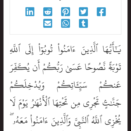
يَٰٓأَيُّهَا ٱلَّذِينَ ءَامَنُواْ تُوبُوٓاْ إِلَى ٱللَّهِ
تَوْبَةًۭ نَّصُوحًا عَسَىٰ رَبُّكُمْ أَن يُكَفِّرَ
عَنكُمْ سَيِّـَٔاتِكُمْ وَيُدْخِلَكُمْ
جَنَّٰتٍۢ تَجْرِى مِن تَحْتِهَا ٱلْأَنْهَٰرُ يَوْمَ لَا
يُخْزِى ٱللَّهُ ٱلنَّبِىَّ وَٱلَّذِينَ ءَامَنُواْ مَعَهُۥ ۖ