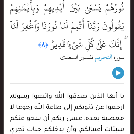
نُورُهُمْ يَسْعَىٰ بَيْنَ أَيْدِيهِمْ وَبِأَيْمَٰنِهِمْ
يَقُولُونَ رَبَّنَآ أَتْمِمْ لَنَا نُورَنَا وَٱغْفِرْ لَنَآ
ۖ إِنَّكَ عَلَىٰ كُلِّ شَىْءٍۢ قَدِيرٌۭ
﴿٨﴾
سورة
التحريم
تفسير السعدي
يا أيها الذين صدقوا الله واتبعوا رسوله,
ارجعوا عن ذنوبكم إلى طاعة الله رجوعا لا
معصية بعده, عسى ربكم أن يمحو عنكم
سيئات أعمالكم, وأن يدخلكم جنات تجري