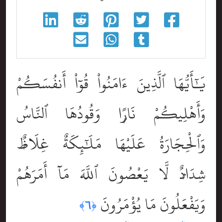
يَٰٓأَيُّهَا ٱلَّذِينَ ءَامَنُواْ قُوٓاْ أَنفُسَكُمْ
وَأَهْلِيكُمْ نَارًۭا وَقُودُهَا ٱلنَّاسُ
وَٱلْحِجَارَةُ عَلَيْهَا مَلَٰٓئِكَةٌ غِلَاظٌۭ
شِدَادٌۭ لَّا يَعْصُونَ ٱللَّهَ مَآ أَمَرَهُمْ
وَيَفْعَلُونَ مَا يُؤْمَرُونَ
﴿٦﴾