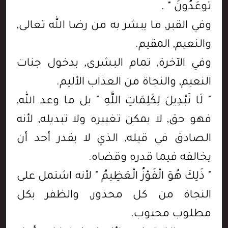
تُوعَدُونَ " .
وفي القبر, ما يبشر به من رضا الله تعالى,
والنعيم, المقيم.
وفي الآخرة, تمام البشرى, بدخول جنات
النعيم, والنجاة من العذاب الأليم.
" لَا تَبْدِيلَ لِكَلِمَاتِ اللَّهِ " بل ما وعد الله,
فهو حق, لا يمكن تغييره ولا تبديله, لأنه
الصادق في قيله, الذي لا يقدر أحد أن
يخالفه فيما قدره وقضاه.
" ذَلِكَ هُوَ الْفَوْزُ الْعَظِيمُ " لأنه اشتمل على
النجاة من كل محذور, والظفر بكل
مطلوب محبوب.