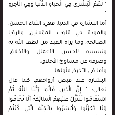
" لَهُمُ الْبُشْرَى فِي الْحَيَاةِ الدُّنْيَا وَفِي الْآخِرَةِ
" .
أما البشارة في الدنيا, فهي: الثناء الحسن,
والمودة في قلوب المؤمنين, والرؤيا
الصالحة, وما يراه العبد من لطف الله به
وتيسيره لأحسن الأعمال والأخلاق,
وصرفه عن مساوئ الأخلاق.
وأما في الآخرة, فأولها.
البشارة عند قبض أرواحهم, كما قال
تعالى: " إِنَّ الَّذِينَ قَالُوا رَبُّنَا اللَّهُ ثُمَّ
اسْتَقَامُوا تَتَنَزَّلُ عَلَيْهِمُ الْمَلَائِكَةُ أَلَّا تَخَافُوا
وَلَا تَحْزَنُوا وَأَبْشِرُوا بِالْجَنَّةِ الَّتِي كُنْتُمْ