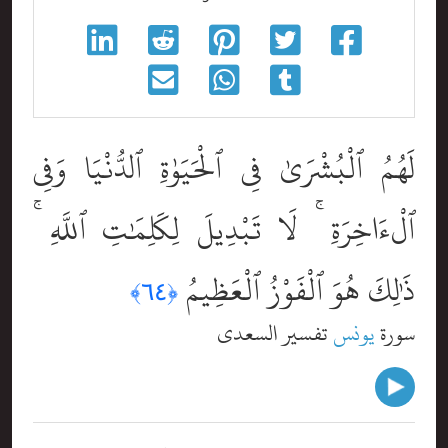
لَهُمُ ٱلْبُشْرَىٰ فِى ٱلْحَيَوٰةِ ٱلدُّنْيَا وَفِى
ٱلْءَاخِرَةِ ۚ لَا تَبْدِيلَ لِكَلِمَٰتِ ٱللَّهِ ۚ
ذَٰلِكَ هُوَ ٱلْفَوْزُ ٱلْعَظِيمُ
﴿٦٤﴾
سورة
يونس
تفسير السعدي